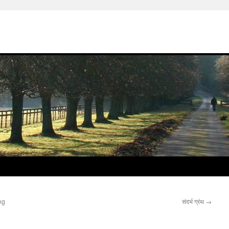
ng
संदर्भ ग्रंथ
→