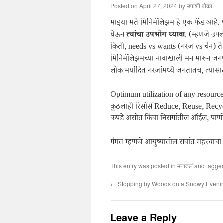
Posted on
April 27, 2024
by
उपाशी बोका
माझ्या मते मिनिमॅलिझम हे एक फॅड आहे
घेऊन
त्यांचा उपभोग घ्यावा
. (म्हणजे उपल
किती, needs vs wants (गरज vs चैन) 
मिनिमॅलिझमच्या नावाखाली मन मारून ज
लोक मर्यादित गरजांमध्ये जगतातच, त्यासाठ
Optimum utilization of any resource 
कुठलाही रिसोर्स Reduce, Reuse, Recycle 
कपडे असोत किंवा निसर्गातील ऑईल, पाण
गंमत म्हणजे आयुष्यातील सर्वात महत्त्वाचा 
This entry was posted in
मनातलं
and tagg
←
Stopping by Woods on a Snowy Eveni
Leave a Reply