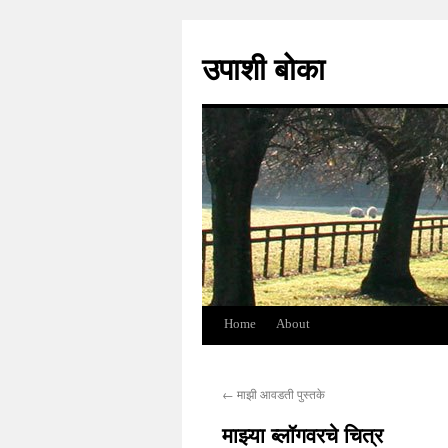
Skip
to
उपाशी बोका
content
Home
About
←
माझी आवडती पुस्तके
माझ्या ब्लॉगवरचे चित्र